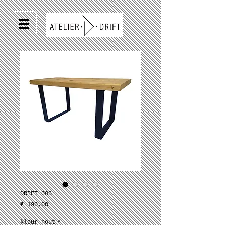
DRIFT_005
Prijs
€ 190,00
kleur hout
*