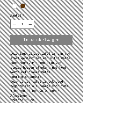
Aantal
*
In winkelwagen
Deze lage bijzet tafel is van ruw 
staal gemaakt met een ultra matte 
poedercoat. Planken zijn van 
steigerhouten planken. Het hout 
wordt met blanke matte 
coating behandeld. 
Deze bijzet tafel is ook goed 
tegebruiken als bankje voor twee 
kinderen of een volwassene!
Afmetingen:
Breedte 78 cm
Diepte 40 cm
Hoogte 40 cm